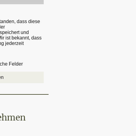
standen, dass diese
er
speichert und
ir ist bekannt, dass
ng jederzeit
iche Felder
en
nehmen